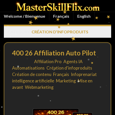
Welcome / Bienvenue
Français
English
CATEGORY:
CRÉATION D’INFOPRODUITS
400 26 Affiliation Auto Pilot
Filed under
Affiliation Pro
,
Agents IA
,
Automatisations
,
Création d'infoproduits
,
Création de contenu
,
Français
,
Infoprenariat
,
intelligence artificielle
,
Marketing
,
Mise en
avant
,
Webmarketing